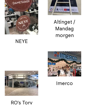
Altinget /
Mandag
morgen
NEYE
Imerco
RO's Torv