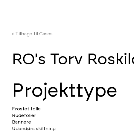
< Tilbage til Cases
RO's Torv Roski
Projekttype
Frostet folie
Rudefolier
Bannere
Udendørs skiltning