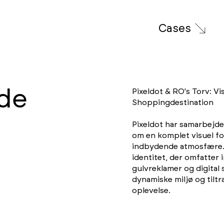
Cases
lde
Pixeldot & RO's Torv: V
Shoppingdestination
Pixeldot har samarbejde
om en komplet visuel fo
indbydende atmosfære.
identitet, der omfatter
gulvreklamer og digital
dynamiske miljø og til
oplevelse.