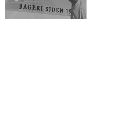
slut. Vi guider jer igennem valget af
materialer, formater, papirkvaliteter og
trykmetoder, så resultatet bliver præcis,
som I ønsker det. Vores viden om
farvesystemer sikrer, at farverne står
skarpt og ensartet hver gang.
Når tryk eller print er klar, tilbyder vi
også professionel montage, så I slipper
for at bekymre jer om det praktiske. Vi
sørger for, at jeres løsninger bliver opsat
korrekt og på den mest effektive måde.
Fra idé til færdigt produkt og
distribution – vi tager hånd om det hele,
så I kan fokusere på jeres kerneopgaver.