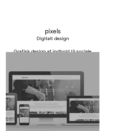
pixels
Digitalt design
Grafisk design af indhold til sociale
medier, digitale outdoor, websites og
apps – you name it, vi er specialister i at
formidle dit budskab til disse medier. Vi
har eksisteret siden den tidlige digitale
begyndelse med langsomme 56k
modemforbindelser og da der ikke var
noget der hed WiFi :)