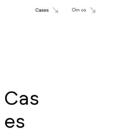
Om os
Cases
Cas
es