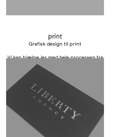
print
Grafisk design til print
Vi kan hjælpe jer med hele processen fra
de første idéer og skitser til layout og
design til den færdigtrykte løsning. Det
kan være alt fra en brochure, annonce,
plakat, banner, in-store POS,
produktemballage, vinduesfolier og
meget andet.