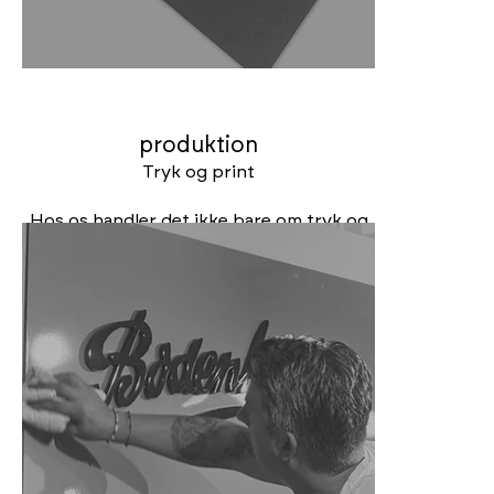
produktion
Tryk og print
Hos os handler det ikke bare om tryk og
print, men om at finde den helt rigtige
løsning til netop jeres opgave – og altid
til en konkurrencedygtig pris. Vi går ind i
processen med passion for detaljer og
forståelse for, hvad der skaber værdi for
jeres projekt. Og med produktion i Polen,
er der ofte op til 60 % besparelse på jeres
opgaver.
Uanset hvad I skal have trykt eller printet,
står vi klar med ekspertise fra start til